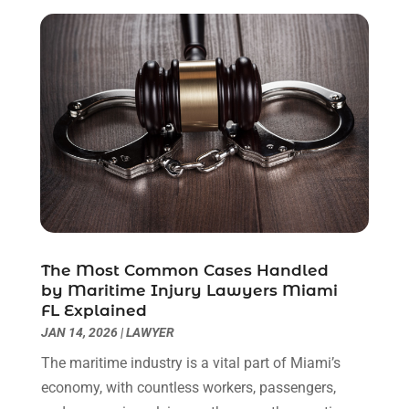
August 2020
(1)
June 2020
(3)
May 2020
(3)
April 2020
(6)
March 2020
(6)
February 2020
(7)
January 2020
(4)
December 2019
(4)
November 2019
(3)
October 2019
(5)
September 2019
(6)
The Most Common Cases Handled
August 2019
(4)
by Maritime Injury Lawyers Miami
July 2019
(4)
FL Explained
June 2019
(2)
JAN 14, 2026
|
LAWYER
May 2019
(7)
The maritime industry is a vital part of Miami’s
April 2019
(5)
economy, with countless workers, passengers,
March 2019
(2)