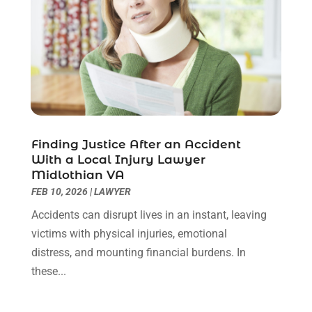
July 2022
(3)
June 2022
(1)
May 2022
(1)
April 2022
(1)
March 2022
(1)
February 2022
(2)
November 2021
(4)
Finding Justice After an Accident
October 2021
(1)
With a Local Injury Lawyer
September 2021
(1)
Midlothian VA
August 2021
(2)
FEB 10, 2026
|
LAWYER
July 2021
(1)
Accidents can disrupt lives in an instant, leaving
May 2021
(3)
victims with physical injuries, emotional
January 2021
(1)
distress, and mounting financial burdens. In
December 2020
(2)
these...
October 2020
(2)
September 2020
(2)