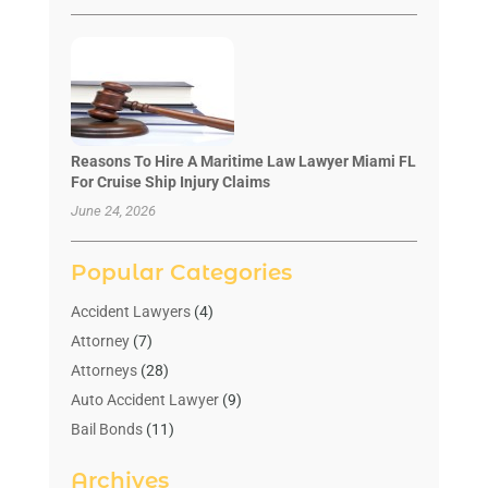
Reasons To Hire A Maritime Law Lawyer Miami FL
For Cruise Ship Injury Claims
June 24, 2026
Popular Categories
Accident Lawyers
(4)
Attorney
(7)
Attorneys
(28)
Auto Accident Lawyer
(9)
Bail Bonds
(11)
Bankruptcy
(10)
Archives
Bedsore Attorney
(1)