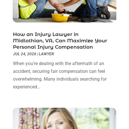
Personal Injury Lawyer
(14)
January 2024
(1)
Personal Injury Lawyers
(1)
November 2023
(2)
Real Estate Attorney
(2)
October 2023
(3)
Social Security Attorneys
(2)
September 2023
(1)
How an Injury Lawyer in
Thelegalopedia
(37)
August 2023
(5)
Midlothian, VA, Can Maximize Your
Wrongful Death Attorney
(3)
July 2023
(5)
Personal Injury Compensation
June 2023
(1)
JUL 24, 2026
|
LAWYER
May 2023
(2)
When you’re dealing with the aftermath of an
April 2023
(1)
accident, securing fair compensation can feel
March 2023
(1)
overwhelming. Many individuals searching for
February 2023
(1)
experienced...
January 2023
(3)
December 2022
(3)
November 2022
(1)
October 2022
(3)
September 2022
(3)
August 2022
(4)